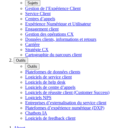
Sujets
Gestion de l’Expérience Client
Service Client
Centres d’appels
Expérience Numérique et Utilisateur
Engagement client
Gestion des opérations CX
Données clients, informations et retours
Carrière
Stratégie CX
Cartographie du parcours client
Outils
Outils
Plateformes de données clients
Logiciels de service client
Logiciels de help desk
Logiciels de centre d’appels
Logiciels de réussite client (Customer Success)
Logiciels NPS
Entreprises d’externalisation du service client
Plateformes d’expérience numérique (DXP)
Chatbots IA
Logiciels de feedback client
About