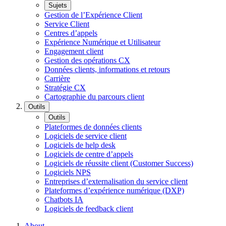
Sujets
Gestion de l’Expérience Client
Service Client
Centres d’appels
Expérience Numérique et Utilisateur
Engagement client
Gestion des opérations CX
Données clients, informations et retours
Carrière
Stratégie CX
Cartographie du parcours client
Outils
Outils
Plateformes de données clients
Logiciels de service client
Logiciels de help desk
Logiciels de centre d’appels
Logiciels de réussite client (Customer Success)
Logiciels NPS
Entreprises d’externalisation du service client
Plateformes d’expérience numérique (DXP)
Chatbots IA
Logiciels de feedback client
About