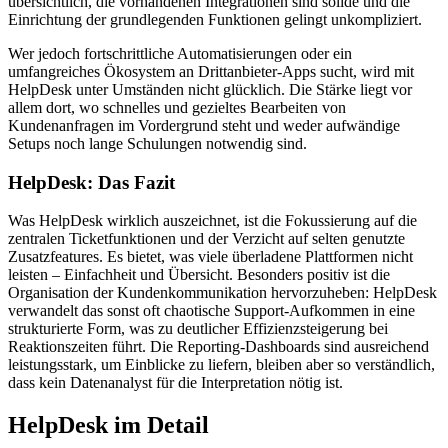
übersichtlich, die vorhandenen Integrationen sind solide und die
Einrichtung der grundlegenden Funktionen gelingt unkompliziert.
Wer jedoch fortschrittliche Automatisierungen oder ein
umfangreiches Ökosystem an Drittanbieter-Apps sucht, wird mit
HelpDesk unter Umständen nicht glücklich. Die Stärke liegt vor
allem dort, wo schnelles und gezieltes Bearbeiten von
Kundenanfragen im Vordergrund steht und weder aufwändige
Setups noch lange Schulungen notwendig sind.
HelpDesk: Das Fazit
Was HelpDesk wirklich auszeichnet, ist die Fokussierung auf die
zentralen Ticketfunktionen und der Verzicht auf selten genutzte
Zusatzfeatures. Es bietet, was viele überladene Plattformen nicht
leisten – Einfachheit und Übersicht. Besonders positiv ist die
Organisation der Kundenkommunikation hervorzuheben: HelpDesk
verwandelt das sonst oft chaotische Support-Aufkommen in eine
strukturierte Form, was zu deutlicher Effizienzsteigerung bei
Reaktionszeiten führt. Die Reporting-Dashboards sind ausreichend
leistungsstark, um Einblicke zu liefern, bleiben aber so verständlich,
dass kein Datenanalyst für die Interpretation nötig ist.
HelpDesk im Detail