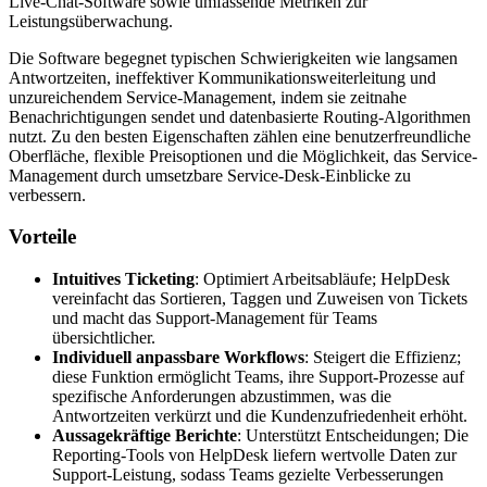
Live-Chat-Software sowie umfassende Metriken zur
Leistungsüberwachung.
Die Software begegnet typischen Schwierigkeiten wie langsamen
Antwortzeiten, ineffektiver Kommunikationsweiterleitung und
unzureichendem Service-Management, indem sie zeitnahe
Benachrichtigungen sendet und datenbasierte Routing-Algorithmen
nutzt. Zu den besten Eigenschaften zählen eine benutzerfreundliche
Oberfläche, flexible Preisoptionen und die Möglichkeit, das Service-
Management durch umsetzbare Service-Desk-Einblicke zu
verbessern.
Vorteile
Intuitives Ticketing
: Optimiert Arbeitsabläufe; HelpDesk
vereinfacht das Sortieren, Taggen und Zuweisen von Tickets
und macht das Support-Management für Teams
übersichtlicher.
Individuell anpassbare Workflows
: Steigert die Effizienz;
diese Funktion ermöglicht Teams, ihre Support-Prozesse auf
spezifische Anforderungen abzustimmen, was die
Antwortzeiten verkürzt und die Kundenzufriedenheit erhöht.
Aussagekräftige Berichte
: Unterstützt Entscheidungen; Die
Reporting-Tools von HelpDesk liefern wertvolle Daten zur
Support-Leistung, sodass Teams gezielte Verbesserungen