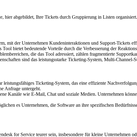
, hier abgebildet, Ihre Tickets durch Gruppierung in Listen organisiert
form, mit der Unternehmen Kundeninteraktionen und Support-Tickets eff
Tool bietet bedeutende Vorteile durch die Verbesserung der Reaktionsz
embereichen, die das Tool adressiert, zählen fragmentierte Supportka
nschaften sind das leistungsstarke Ticketing-System, Multi-Channel
ehr leistungsfähiges Ticketing-System, das eine effiziente Nachverfo
ne Anfrage untergeht.
dene Kanäle wie E-Mail, Chat und soziale Medien. Unternehmen können
hen es Unternehmen, die Software an ihre spezifischen Bedürfnisse an
desk for Service teurer sein, insbesondere für kleine Unternehmen od