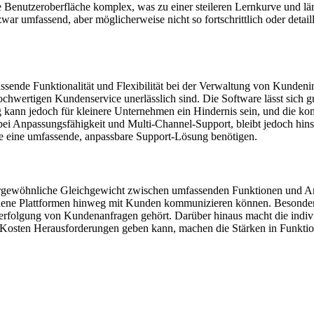
enutzeroberfläche komplex, was zu einer steileren Lernkurve und läng
ar umfassend, aber möglicherweise nicht so fortschrittlich oder detail
sende Funktionalität und Flexibilität bei der Verwaltung von Kundenin
chwertigen Kundenservice unerlässlich sind. Die Software lässt sich gut 
 kann jedoch für kleinere Unternehmen ein Hindernis sein, und die ko
bei Anpassungsfähigkeit und Multi-Channel-Support, bleibt jedoch hin
ie eine umfassende, anpassbare Support-Lösung benötigen.
ßergewöhnliche Gleichgewicht zwischen umfassenden Funktionen und Anp
ene Plattformen hinweg mit Kunden kommunizieren können. Besonders 
rfolgung von Kundenanfragen gehört. Darüber hinaus macht die individu
Kosten Herausforderungen geben kann, machen die Stärken in Funktiona