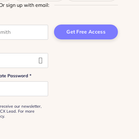
Or sign up with email:
t name
 purposes and should be left unchanged.
ate Password
*
receive our newsletter,
 CX Lead. For more
icy
.