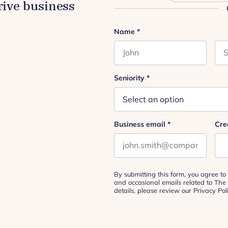
drive business
LinkedIn
Name
*
First name
Las
This field is for validation
Seniority
*
Business email
*
Cre
By submitting this form, you agree to 
and occasional emails related to The
details, please review our
Privacy Pol