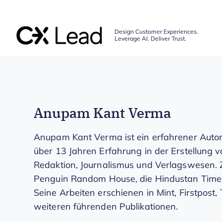
The CX Lead
Design Customer Experiences.
Leverage AI. Deliver Trust.
Skip to main content
Anupam Kant Verma
Anupam Kant Verma ist ein erfahrener Autor
über 13 Jahren Erfahrung in der Erstellung v
Redaktion, Journalismus und Verlagswesen. Z
Penguin Random House, die Hindustan Tim
Seine Arbeiten erschienen in Mint, Firstpost
weiteren führenden Publikationen.