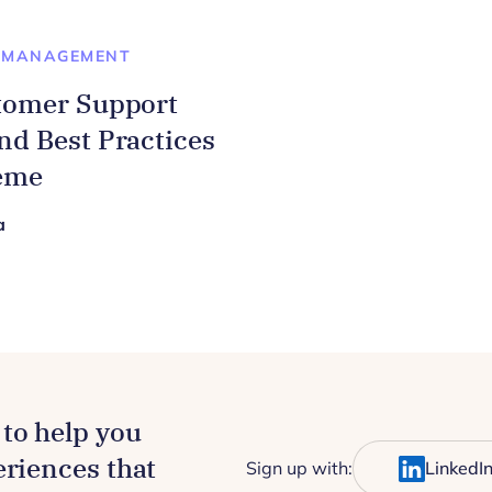
SMANAGEMENT
stomer Support
nd Best Practices
teme
a
to help you
eriences that
Sign up with:
LinkedI