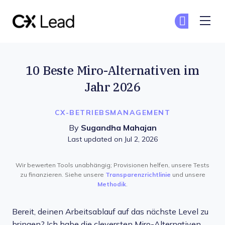
The CX Lead
Co
Co
Skip to main content
10 Beste Miro-Alternativen im
Jahr 2026
CX-BETRIEBSMANAGEMENT
By
Sugandha Mahajan
Last updated on Jul 2, 2026
Wir bewerten Tools unabhängig; Provisionen helfen, unsere Tests
zu finanzieren. Siehe unsere
Transparenzrichtlinie
und unsere
Methodik
.
Bereit, deinen Arbeitsablauf auf das nächste Level zu
bringen? Ich habe die cleversten Miro-Alternativen