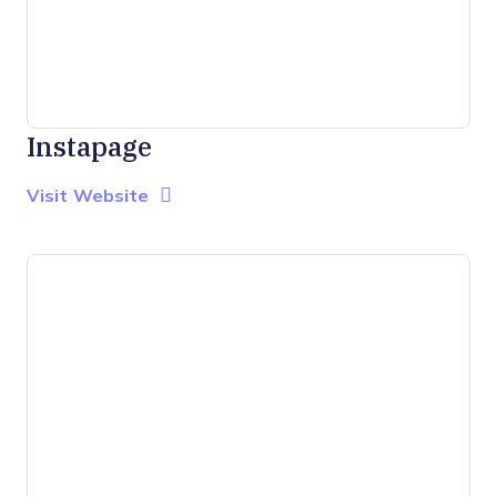
Instapage
Opens new window
Opens New Window
Visit Website