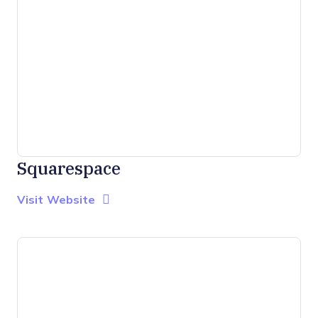
Squarespace
Opens new window
Opens New Window
Visit Website