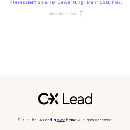
Interessiert an einer Bewertung? Mehr dazu hier.
Opens new w
Follow the author:
Opens new window
© 2026 The CX Lead, a
BWZ
brand. All Rights Reserved.