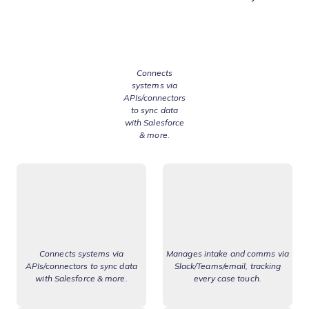
Connects
systems via
APIs/connectors
to sync data
with Salesforce
& more.
Connects systems via
Manages intake and comms via
APIs/connectors to sync data
Slack/Teams/email, tracking
with Salesforce & more.
every case touch.