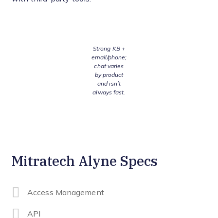
Strong KB +
email/phone;
chat varies
by product
and isn’t
always fast.
Mitratech Alyne Specs
Access Management
API