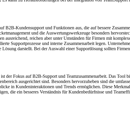
uf B2B-Kundensupport und Funktionen aus, die auf bessere Zusammenar
Ticketmanagement und die Auswertungswerkzeuge besonders hervorstechen
men ausreichend, reichen aber unter Umständen für Firmen mit komplex
aillierte Supportprozesse und interne Zusammenarbeit legen. Unternehm
le Lösung darstellt. Bei der Auswahl einer Supportlösung sollten Firm
ist der Fokus auf B2B-Support und Teamzusammenarbeit. Das Tool biet
ereich ausgerichtet sind. Besonders hervorzuheben sind die umfassen
nblicke in Kundeninteraktionen und Trends ermöglichen. Diese Merkm
tigen, die ein besseres Verständnis für Kundenbedürfnisse und Teameffiz