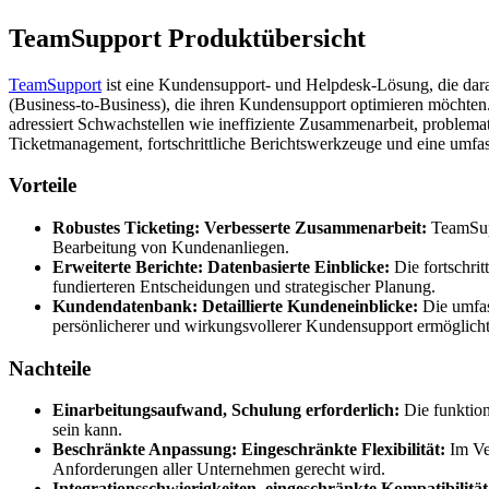
TeamSupport Produktübersicht
TeamSupport
ist eine Kundensupport- und Helpdesk-Lösung, die dara
(Business-to-Business), die ihren Kundensupport optimieren möchten
adressiert Schwachstellen wie ineffiziente Zusammenarbeit, problem
Ticketmanagement, fortschrittliche Berichtswerkzeuge und eine umf
Vorteile
Robustes Ticketing: Verbesserte Zusammenarbeit:
TeamSupp
Bearbeitung von Kundenanliegen.
Erweiterte Berichte: Datenbasierte Einblicke:
Die fortschrit
fundierteren Entscheidungen und strategischer Planung.
Kundendatenbank: Detaillierte Kundeneinblicke:
Die umfas
persönlicherer und wirkungsvollerer Kundensupport ermöglicht
Nachteile
Einarbeitungsaufwand, Schulung erforderlich:
Die funktion
sein kann.
Beschränkte Anpassung: Eingeschränkte Flexibilität:
Im Ver
Anforderungen aller Unternehmen gerecht wird.
Integrationsschwierigkeiten, eingeschränkte Kompatibilität