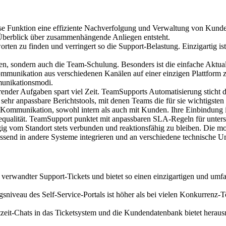
se Funktion eine effiziente Nachverfolgung und Verwaltung von Kunden
 Überblick über zusammenhängende Anliegen entsteht.
ten zu finden und verringert so die Support-Belastung. Einzigartig ist
n, sondern auch die Team-Schulung. Besonders ist die einfache Aktualisi
unikation aus verschiedenen Kanälen auf einer einzigen Plattform zu
munikationsmodi.
der Aufgaben spart viel Zeit. TeamSupports Automatisierung sticht dur
 sehr anpassbare Berichtstools, mit denen Teams die für sie wichtigst
 Kommunikation, sowohl intern als auch mit Kunden. Ihre Einbindung i
icequalität. TeamSupport punktet mit anpassbaren SLA-Regeln für unte
 vom Standort stets verbunden und reaktionsfähig zu bleiben. Die mob
assend in andere Systeme integrieren und an verschiedene technische
verwandter Support-Tickets und bietet so einen einzigartigen und u
niveau des Self-Service-Portals ist höher als bei vielen Konkurrenz-T
zeit-Chats in das Ticketsystem und die Kundendatenbank bietet heraus