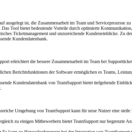
uf ausgelegt ist, die Zusammenarbeit im Team und Serviceprozesse zu 
. Das Tool bietet bedeutende Vorteile durch optimierte Kommunikatio
atisches Ticketmanagement und unzureichende Kundeneinblicke. Zu den 
assende Kundendatenbank.
ort erleichtert die bessere Zusammenarbeit im Team bei Supporttickets.
tlichen Berichtsfunktionen der Software ermöglichen es Teams, Leistung
sende Kundendatenbank von TeamSupport bietet tiefgehende Einblicke
.
sreiche Umgebung von TeamSupport kann für neue Nutzer eine steile 
gleich zu einigen Mitbewerbern bietet TeamSupport nur begrenzte Anp
:
Es kann zu Herausforderungen bei der Integration von TeamSupport m