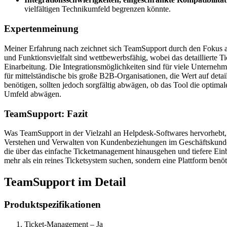
vielfältigen Technikumfeld begrenzen könnte.
Expertenmeinung
Meiner Erfahrung nach zeichnet sich TeamSupport durch den Fokus a
und Funktionsvielfalt sind wettbewerbsfähig, wobei das detaillierte 
Einarbeitung. Die Integrationsmöglichkeiten sind für viele Unterneh
für mittelständische bis große B2B-Organisationen, die Wert auf det
benötigen, sollten jedoch sorgfältig abwägen, ob das Tool die optima
Umfeld abwägen.
TeamSupport: Fazit
Was TeamSupport in der Vielzahl an Helpdesk-Softwares hervorhebt, 
Verstehen und Verwalten von Kundenbeziehungen im Geschäftskundenb
die über das einfache Ticketmanagement hinausgehen und tiefere Ei
mehr als ein reines Ticketsystem suchen, sondern eine Plattform benö
TeamSupport im Detail
Produktspezifikationen
Ticket-Management – Ja