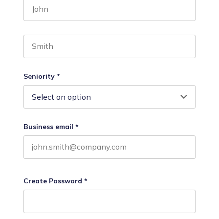
First name
Last name
Seniority
*
Business email
*
Create Password
*