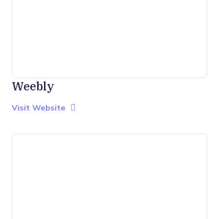
Weebly
Opens new window
Opens New Window
Visit Website