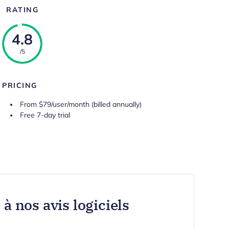
RATING
4.8
/5
PRICING
From $79/user/month (billed annually)
Free 7-day trial
à nos avis logiciels