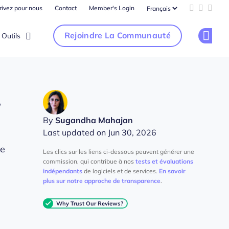
rivez pour nous
Contact
Member's Login
Add us on 
Follow u
Follo
Rejoindre La Communauté
Outils
Op
,
By
Sugandha Mahajan
Last updated on Jun 30, 2026
le
Les clics sur les liens ci-dessous peuvent générer une
commission, qui contribue à nos
tests et évaluations
indépendants
de logiciels et de services.
En savoir
plus sur notre approche de transparence
.
Why Trust Our Reviews?