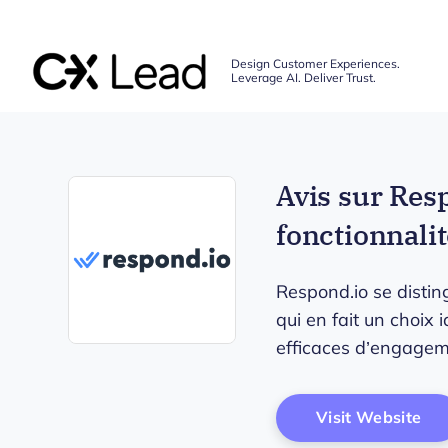
The CX Lead
Design Customer Experiences.
Leverage AI. Deliver Trust.
Skip to main content
Avis sur Res
fonctionnalité
Respond.io se distin
qui en fait un choix 
efficaces d’engageme
Opens new window
Op
Visit Website