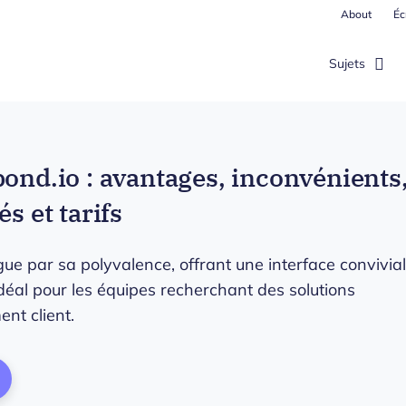
About
Éc
Sujets
pond.io : avantages, inconvénients
s et tarifs
gue par sa polyvalence, offrant une interface convivia
idéal pour les équipes recherchant des solutions
nt client.
ens New Window