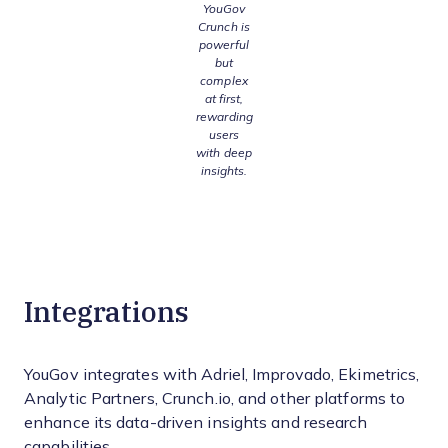
YouGov
Crunch is
powerful
but
complex
at first,
rewarding
users
with deep
insights.
Integrations
YouGov integrates with Adriel, Improvado, Ekimetrics,
Analytic Partners, Crunch.io, and other platforms to
enhance its data-driven insights and research
capabilities.