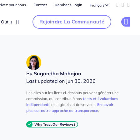
rivez pour nous
Contact
Member's Login
Add us on 
Follow u
Follo
Rejoindre La Communauté
Outils
Op
By
Sugandha Mahajan
Last updated on Jun 30, 2026
Les clics sur les liens ci-dessous peuvent générer une
commission, qui contribue à nos
tests et évaluations
indépendants
de logiciels et de services.
En savoir
plus sur notre approche de transparence
.
Why Trust Our Reviews?