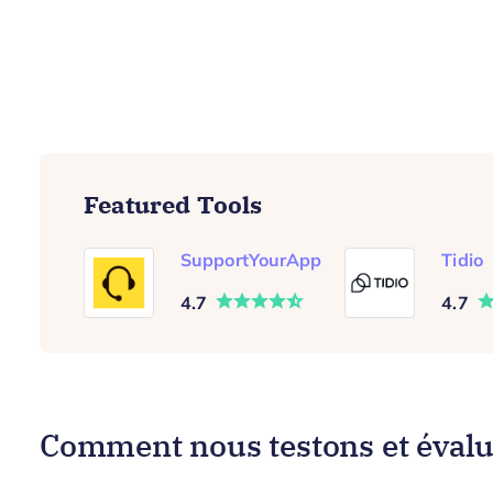
Featured Tools
SupportYourApp
Tidio
4.7
4.7
Comment nous testons et évaluo