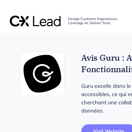
The CX Lead
Design Customer Experiences.
Leverage AI. Deliver Trust.
Skip to main content
Avis Guru : 
Fonctionnalit
Guru excelle dans l
accessibles, ce qui 
Opens new window
cherchant une collab
données.
Op
Visit Website