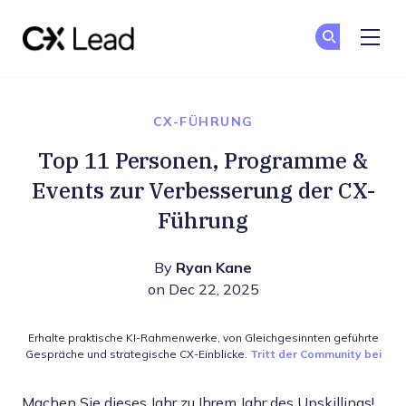
The CX Lead
Co
Co
Skip to main content
CX-FÜHRUNG
Top 11 Personen, Programme &
Events zur Verbesserung der CX-
Führung
By
Ryan Kane
on Dec 22, 2025
Erhalte praktische KI-Rahmenwerke, von Gleichgesinnten geführte
Gespräche und strategische CX-Einblicke.
Tritt der Community bei
Machen Sie dieses Jahr zu Ihrem Jahr des Upskillings!