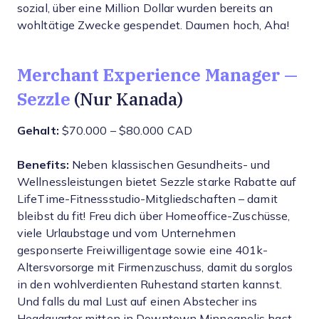
sozial, über eine Million Dollar wurden bereits an
wohltätige Zwecke gespendet. Daumen hoch, Aha!
Merchant Experience Manager —
Sezzle
(Nur Kanada)
Gehalt:
$70.000 – $80.000 CAD
Benefits:
Neben klassischen Gesundheits- und
Wellnessleistungen bietet Sezzle starke Rabatte auf
LifeTime-Fitnessstudio-Mitgliedschaften – damit
bleibst du fit! Freu dich über Homeoffice-Zuschüsse,
viele Urlaubstage und vom Unternehmen
gesponserte Freiwilligentage sowie eine 401k-
Altersvorsorge mit Firmenzuschuss, damit du sorglos
in den wohlverdienten Ruhestand starten kannst.
Und falls du mal Lust auf einen Abstecher ins
Headquarter mitten in Downtown Minneapolis hast –