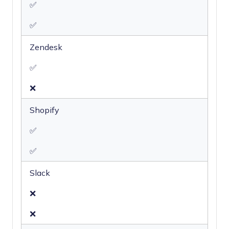
✅
✅
Zendesk
✅
❌
Shopify
✅
✅
Slack
❌
❌