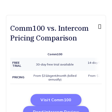
Comm100 vs. Intercom
Pricing Comparison
Comm100
Interc
FREE
14-day free tria
30-day free trial available
TRIAL
availa
From $31/agent/month (billed
From $29/user/m
PRICING
annually)
annual
Opens New Windo
Visit Comm100
Opens New Wi
Read Intercom Review