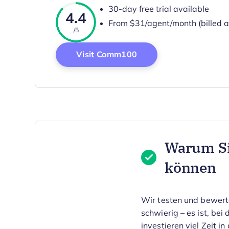
30-day free trial available
4.4
From $31/agent/month (billed a
/5
Opens New Window
Visit Comm100
Warum Si
können
Wir testen und bewert
schwierig – es ist, be
investieren viel Zeit 