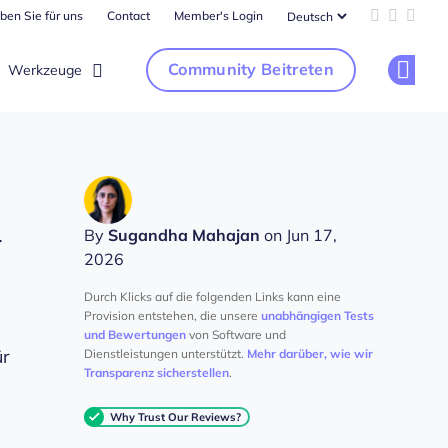
ben Sie für uns
Contact
Member's Login
Add us on 
Follow u
Follo
Community Beitreten
Werkzeuge
Op
d
By
Sugandha Mahajan
on Jun 17,
2026
Durch Klicks auf die folgenden Links kann eine
Provision entstehen, die unsere
unabhängigen Tests
und Bewertungen
von Software und
ür
Dienstleistungen unterstützt.
Mehr darüber, wie wir
Transparenz sicherstellen
.
Why Trust Our Reviews?