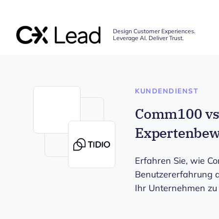
The CX Lead
Design Customer Experiences.
Leverage AI. Deliver Trust.
Skip to main content
KUNDENDIENST
Comm100 vs. 
Expertenbew
Erfahren Sie, wie C
Benutzererfahrung a
Ihr Unternehmen zu 