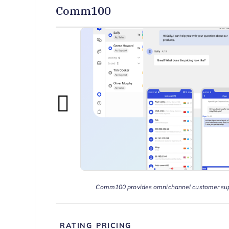
Comm100
Comm100 provides omnichannel customer su
RATING
PRICING