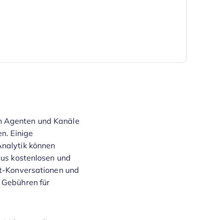
 New Window
en Agenten und Kanäle
n. Einige
Analytik können
aus kostenlosen und
ot-Konversationen und
e Gebühren für