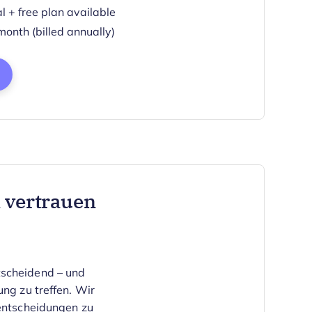
al + free plan available
onth (billed annually)
ens New Window
 vertrauen
tscheidend – und
ng zu treffen.
Wir
fentscheidungen zu