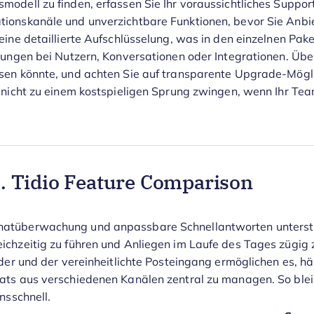
odell zu finden, erfassen Sie Ihr voraussichtliches Suppor
ionskanäle und unverzichtbare Funktionen, bevor Sie Anbiet
eine detaillierte Aufschlüsselung, was in den einzelnen Pake
zungen bei Nutzern, Konversationen oder Integrationen. Über
sen könnte, und achten Sie auf transparente Upgrade-Möglic
 nicht zu einem kostspieligen Sprung zwingen, wenn Ihr Te
 Tidio Feature Comparison
atüberwachung und anpassbare Schnellantworten unterstü
chzeitig zu führen und Anliegen im Laufe des Tages zügig z
lder und der vereinheitlichte Posteingang ermöglichen es, h
ats aus verschiedenen Kanälen zentral zu managen. So blei
nsschnell.