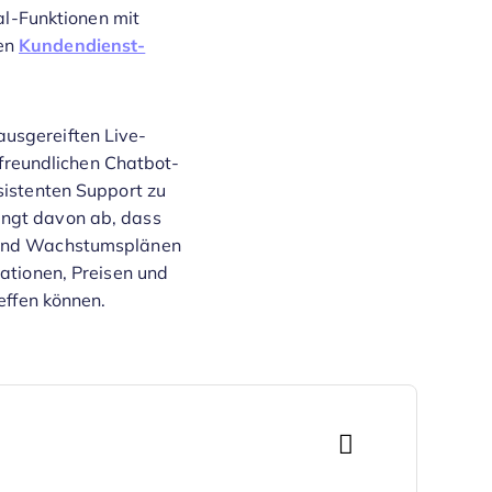
l-Funktionen mit
den
Kundendienst-
ausgereiften Live-
freundlichen Chatbot-
sistenten Support zu
ängt davon ab, dass
n und Wachstumsplänen
rationen, Preisen und
effen können.