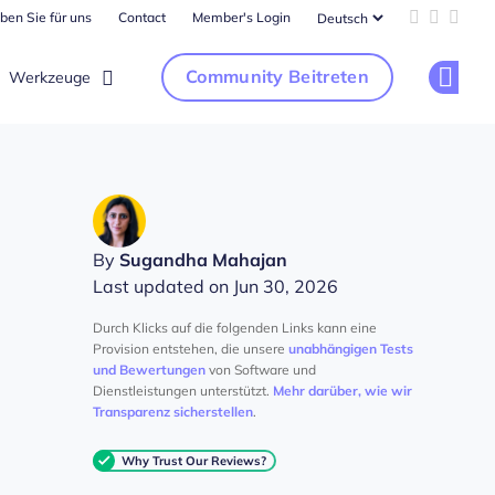
ben Sie für uns
Contact
Member's Login
Add us on 
Follow u
Follo
Community Beitreten
Werkzeuge
Op
By
Sugandha Mahajan
Last updated on Jun 30, 2026
Durch Klicks auf die folgenden Links kann eine
Provision entstehen, die unsere
unabhängigen Tests
und Bewertungen
von Software und
Dienstleistungen unterstützt.
Mehr darüber, wie wir
Transparenz sicherstellen
.
Why Trust Our Reviews?