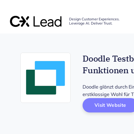
The CX Lead
Design Customer Experiences.
Leverage AI. Deliver Trust.
Skip to main content
Doodle Testbe
Funktionen 
Doodle glänzt durch Ei
erstklassige Wahl für 
Op
Visit Website
Opens new window