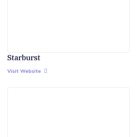
Starburst
Opens new window
Opens New Window
Visit Website