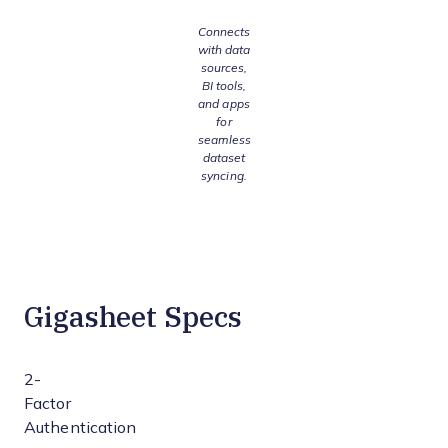
Connects
with data
sources,
BI tools,
and apps
for
seamless
dataset
syncing.
Gigasheet Specs
2-
Factor
Authentication