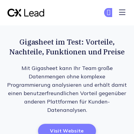
The CX Lead
Co
Co
Skip to main content
Gigasheet im Test: Vorteile,
Nachteile, Funktionen und Preise
Mit Gigasheet kann Ihr Team große
Datenmengen ohne komplexe
Programmierung analysieren und erhält damit
einen benutzerfreundlichen Vorteil gegenüber
anderen Plattformen für Kunden-
Datenanalysen.
Opens New Window
Visit Website