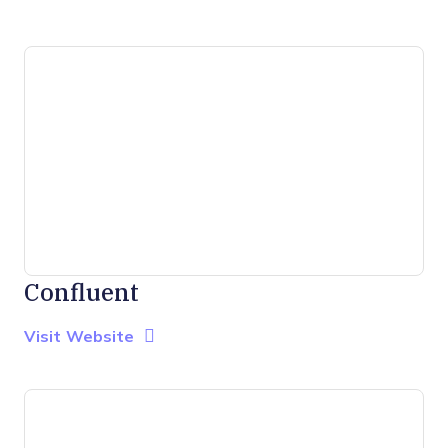
Confluent
Opens new window
Opens New Window
Visit Website