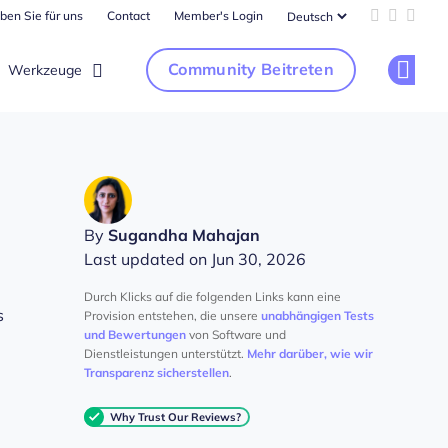
ben Sie für uns
Contact
Member's Login
Add us on 
Follow u
Follo
Community Beitreten
Werkzeuge
Op
By
Sugandha Mahajan
Last updated on Jun 30, 2026
Durch Klicks auf die folgenden Links kann eine
s
Provision entstehen, die unsere
unabhängigen Tests
und Bewertungen
von Software und
Dienstleistungen unterstützt.
Mehr darüber, wie wir
Transparenz sicherstellen
.
Why Trust Our Reviews?