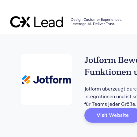
The CX Lead
Design Customer Experiences.
Leverage AI. Deliver Trust.
Skip to main content
Jotform Bewe
Funktionen 
Jotform überzeugt durc
Integrationen und ist 
für Teams jeder Größe.
Opens new window
Op
Visit Website