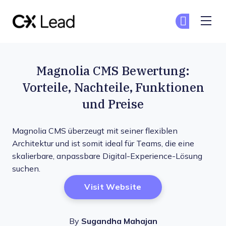
The CX Lead
Co
Co
Skip to main content
Magnolia CMS Bewertung:
Vorteile, Nachteile, Funktionen
und Preise
Magnolia CMS überzeugt mit seiner flexiblen
Architektur und ist somit ideal für Teams, die eine
skalierbare, anpassbare Digital-Experience-Lösung
suchen.
Opens New Window
Visit Website
By
Sugandha Mahajan