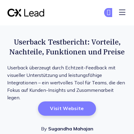
The CX Lead
Co
Co
Skip to main content
Userback Testbericht: Vorteile,
Nachteile, Funktionen und Preise
Userback überzeugt durch Echtzeit-Feedback mit
visueller Unterstützung und leistungsfähige
Integrationen – ein wertvolles Tool für Teams, die den
Fokus auf Kunden-Insights und Zusammenarbeit
legen.
Opens New Window
Visit Website
By
Sugandha Mahajan