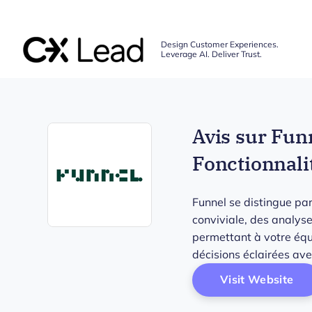
The CX Lead
Design Customer Experiences.
Leverage AI. Deliver Trust.
Skip to main content
Avis sur Fun
Fonctionnalit
Funnel se distingue pa
conviviale, des analys
Opens new window
permettant à votre équi
décisions éclairées avec
Op
Visit Website