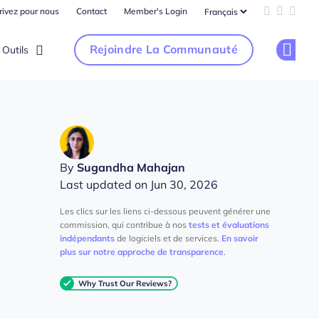
rivez pour nous
Contact
Member's Login
Add us on 
Follow u
Follo
Rejoindre La Communauté
Outils
Op
By
Sugandha Mahajan
Last updated on Jun 30, 2026
Les clics sur les liens ci-dessous peuvent générer une
commission, qui contribue à nos
tests et évaluations
indépendants
de logiciels et de services.
En savoir
plus sur notre approche de transparence
.
Why Trust Our Reviews?