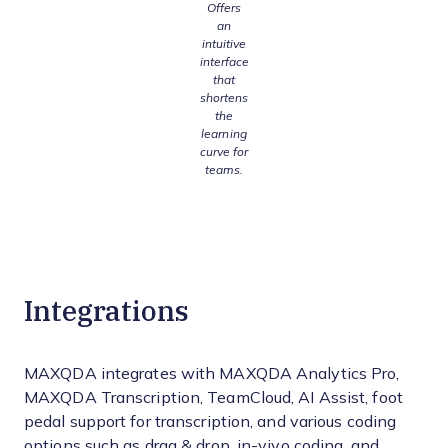
Offers
an
intuitive
interface
that
shortens
the
learning
curve for
teams.
Integrations
MAXQDA integrates with MAXQDA Analytics Pro,
MAXQDA Transcription, TeamCloud, AI Assist, foot
pedal support for transcription, and various coding
options such as drag & drop, in-vivo coding, and