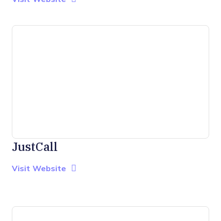
JustCall
Opens new window
Opens New Window
Visit Website