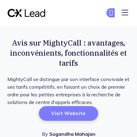
The CX Lead
Re
Re
Skip to main content
Avis sur MightyCall : avantages,
inconvénients, fonctionnalités et
tarifs
MightyCall se distingue par son interface conviviale et
ses tarifs compétitifs, en faisant un choix de premier
ordre pour les petites entreprises à la recherche de
solutions de centre d'appels efficaces.
Opens New Window
Visit Website
By
Sugandha Mahajan