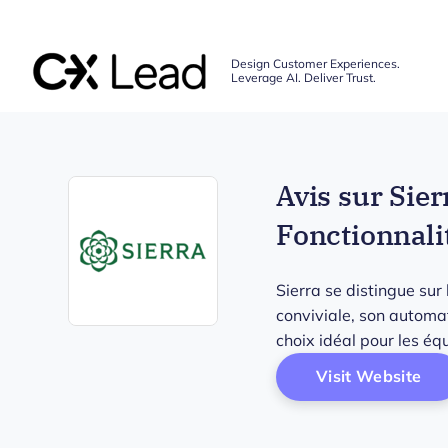
The CX Lead
Design Customer Experiences.
Leverage AI. Deliver Trust.
Skip to main content
Avis sur Sier
Fonctionnalit
Sierra se distingue sur
conviviale, son automat
Opens new window
choix idéal pour les équ
Op
Visit Website