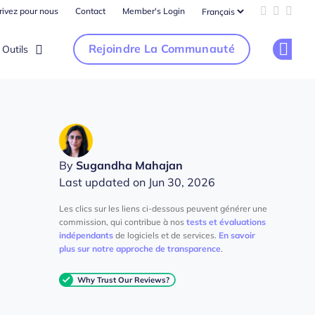
rivez pour nous
Contact
Member's Login
Add us on 
Follow u
Follo
Rejoindre La Communauté
Outils
Op
By
Sugandha Mahajan
Last updated on Jun 30, 2026
Les clics sur les liens ci-dessous peuvent générer une
commission, qui contribue à nos
tests et évaluations
indépendants
de logiciels et de services.
En savoir
plus sur notre approche de transparence
.
Why Trust Our Reviews?