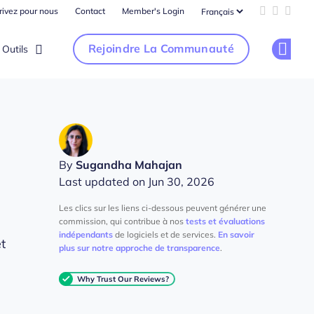
rivez pour nous
Contact
Member's Login
Add us on 
Follow u
Follo
Rejoindre La Communauté
Outils
Op
By
Sugandha Mahajan
Last updated on Jun 30, 2026
Les clics sur les liens ci-dessous peuvent générer une
commission, qui contribue à nos
tests et évaluations
indépendants
de logiciels et de services.
En savoir
t
plus sur notre approche de transparence
.
Why Trust Our Reviews?