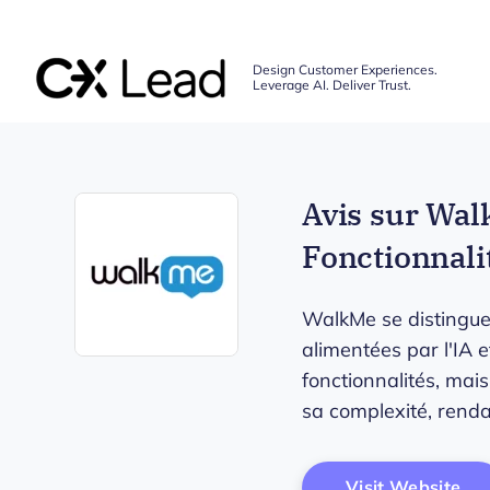
The CX Lead
Design Customer Experiences.
Leverage AI. Deliver Trust.
Skip to main content
Avis sur Wal
Fonctionnalit
WalkMe se distingue 
alimentées par l'IA e
Opens new window
fonctionnalités, mai
sa complexité, renda
Op
Visit Website