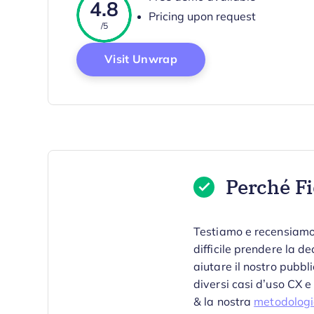
4.8
Pricing upon request
/5
Opens New Window
Visit Unwrap
Perché Fi
Testiamo e recensiamo
difficile prendere la de
aiutare il nostro pubbl
diversi casi d’uso CX e
& la nostra
metodologi