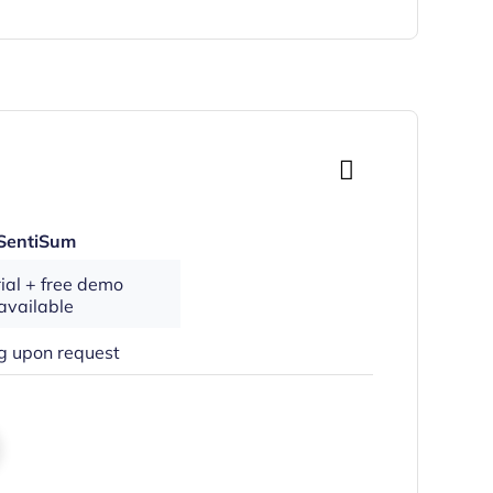
SentiSum
rial + free demo
available
ng upon request
s New Window