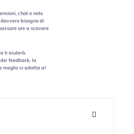
censioni, chat e note
a davvero bisogno di
 passare ore a scavare
 ti aiuterà.
 dei feedback, la
he meglio si adatta al