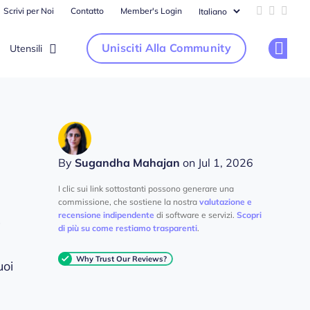
Scrivi per Noi
Contatto
Member's Login
Add us on 
Follow u
Follo
Unisciti Alla Community
Utensili
Op
By
Sugandha Mahajan
on Jul 1, 2026
I clic sui link sottostanti possono generare una
commissione, che sostiene la nostra
valutazione e
recensione indipendente
di software e servizi.
Scopri
i
di più su come restiamo trasparenti
.
Why Trust Our Reviews?
uoi