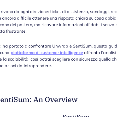
arrivano da ogni direzione: ticket di assistenza, sondaggi, re
 ancora difficile ottenere una risposta chiara su cosa abbi
scono dei pattern, ma ricavare informazioni affidabili senza
tta frustrante.
i ha portato a confrontare Unwrap e SentiSum, questa guida
scuna
piattaforma di customer intelligence
affronta l’analisi
e la scalabilità, così potrai scegliere con sicurezza quella c
me azioni da intraprendere.
SentiSum: An Overview
SentiSum