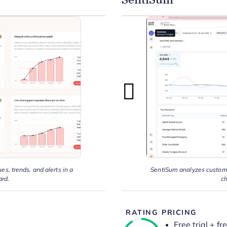
s, trends, and alerts in a
SentiSum analyzes customer
ard.
c
RATING
PRICING
Free trial + f