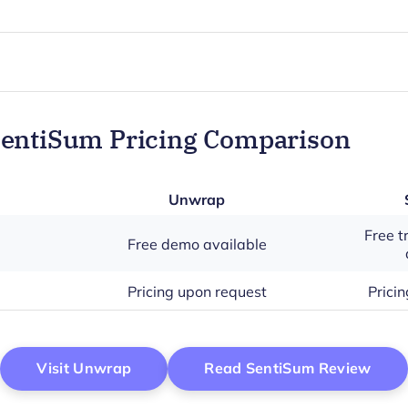
SentiSum Pricing Comparison
Unwrap
Free t
Free demo available
Pricing upon request
Prici
Opens New Window
Open
Visit Unwrap
Read SentiSum Review