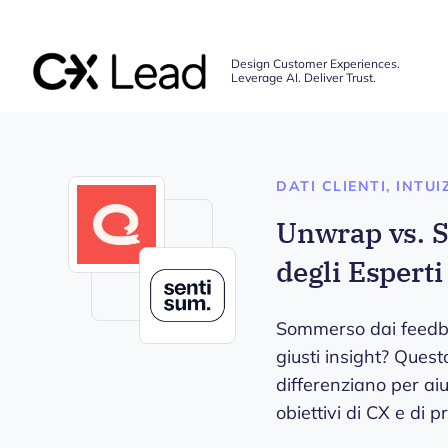
The CX Lead
Design Customer Experiences.
Leverage AI. Deliver Trust.
Skip to main content
DATI CLIENTI, INTU
Unwrap vs. S
degli Espert
Sommerso dai feedbac
giusti insight? Que
differenziano per aiu
obiettivi di CX e di p