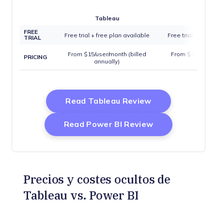
Tableau
Power 
FREE
Free trial + free plan available
Free trial + free 
TRIAL
From $15/user/month (billed
From $14/user/m
PRICING
annually)
annual
Opens New Win
Read Tableau Review
Opens New Wi
Read Power BI Review
Precios y costes ocultos de
Tableau vs. Power BI