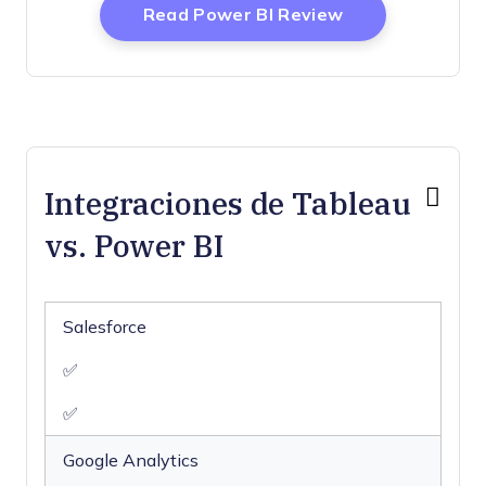
Opens New Wi
Read Power BI Review
Forecasting
Inventory Tracking
Keyword Tracking
Link Tracking
Multi-User
Notifications
Integraciones de Tableau
Project Management
Reports
vs. Power BI
SEO
Scenario Planning
Supplier Management
Salesforce
Visualization
✅
✅
Google Analytics