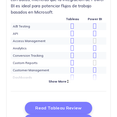
BI es ideal para potenciar flujos de trabajo
basados en Microsoft.
Tableau
Power BI
A/B Testing
API
Access Management
Analytics
Conversion Tracking
Custom Reports
Customer Management
Dashboards
Show More
Data Export
Data Import
Data Mining
Data Visualization
Opens New Win
Read Tableau Review
External Integrations