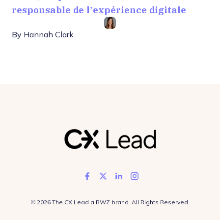
responsable de l’expérience digitale
By
Hannah Clark
Like us on Facebook
Follow us on Twitter
Add us on LinkedIn
Follow us on In
Opens new window
© 2026 The CX Lead a
BWZ
brand. All Rights Reserved.