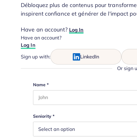
Débloquez plus de contenus pour transformer 
inspirent confiance et générer de l'impact po
Have an account?
Log In
Have an account?
Log In
Sign up with:
LinkedIn
Or sign 
URL
Name
*
First name
This field is for validation purposes and s
Seniority
*