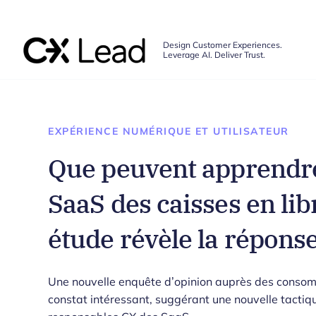
The CX Lead
Design Customer Experiences.
Leverage AI. Deliver Trust.
Skip to main content
EXPÉRIENCE NUMÉRIQUE ET UTILISATEUR
Que peuvent apprendre
SaaS des caisses en lib
étude révèle la réponse
Une nouvelle enquête d’opinion auprès des consomm
constat intéressant, suggérant une nouvelle tactique