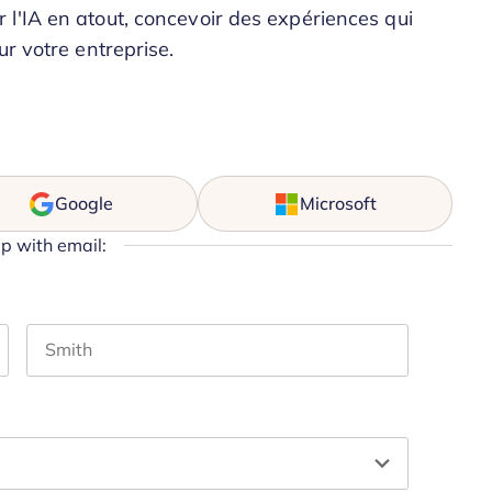
l'IA en atout, concevoir des expériences qui
ur votre entreprise.
Google
Microsoft
up with email:
Last name
hould be left unchanged.