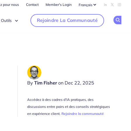
ez pour nous
Contact
Member's Login
Add us on Li
Follow us
Follow
Rejoindre La Communauté
Outils
Op
By
Tim Fisher
on Dec 22, 2025
Accédez à des cadres d'IA pratiques, des
discussions entre pairs et des conseils stratégiques
en expérience client.
Rejoindre la communauté