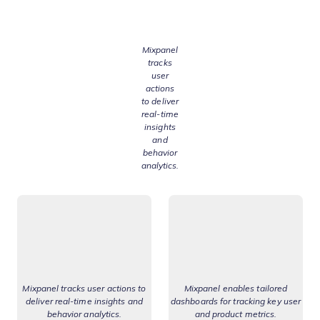
Mixpanel
tracks
user
actions
to deliver
real-time
insights
and
behavior
analytics.
Mixpanel tracks user actions to
Mixpanel enables tailored
deliver real-time insights and
dashboards for tracking key user
behavior analytics.
and product metrics.