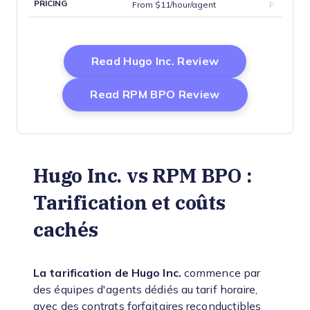
PRICING
From $11/hour/agent
Pricing U
Opens New Wi
Read Hugo Inc. Review
Opens New Wi
Read RPM BPO Review
Hugo Inc. vs RPM BPO :
Tarification et coûts
cachés
La tarification de Hugo Inc.
commence par
des équipes d'agents dédiés au tarif horaire,
avec des contrats forfaitaires reconductibles