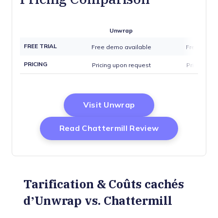
Unwrap
Chatte
FREE TRIAL
Free demo available
Free demo 
PRICING
Pricing upon request
Pricing up
Opens New Window
Visit Unwrap
Opens New W
Read Chattermill Review
Tarification & Coûts cachés
d’Unwrap vs. Chattermill