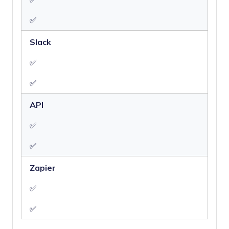
✅
Slack
✅
✅
API
✅
✅
Zapier
✅
✅