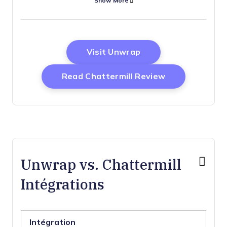
Show More
Lead Management
Marketing Automation
Multi-User
Opens New Window
Visit Unwrap
Opens New W
Read Chattermill Review
Unwrap vs. Chattermill
Intégrations
Intégration