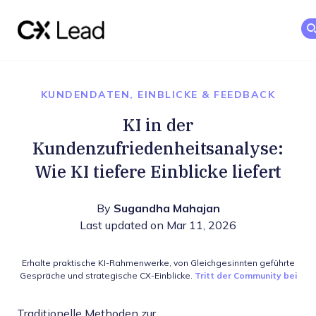
The CX Lead
Skip to main content
KUNDENDATEN, EINBLICKE & FEEDBACK
KI in der
Kundenzufriedenheitsanalyse:
Wie KI tiefere Einblicke liefert
By
Sugandha Mahajan
Last updated on Mar 11, 2026
Erhalte praktische KI-Rahmenwerke, von Gleichgesinnten geführte
Gespräche und strategische CX-Einblicke.
Tritt der Community bei
Traditionelle Methoden zur