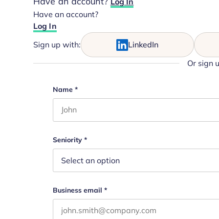
Have an account?
Log In
Have an account?
Log In
Sign up with:
LinkedIn
Or sign 
Email
Name
*
First name
This field is for validation purposes and s
Seniority
*
Business email
*