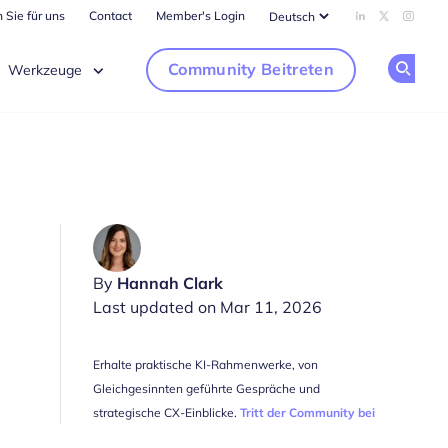
 Sie für uns
Contact
Member's Login
Add us on Li
Follow us
Follow
Community Beitreten
Werkzeuge
Op
By
Hannah Clark
Last updated on Mar 11, 2026
Erhalte praktische KI-Rahmenwerke, von
Gleichgesinnten geführte Gespräche und
strategische CX-Einblicke.
Tritt der Community bei