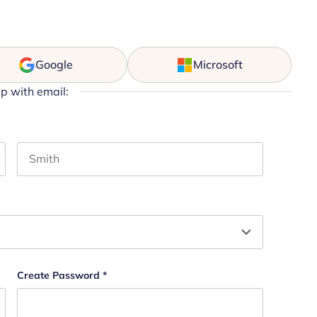
Google
Microsoft
up with email:
Last name
hould be left unchanged.
Create Password
*