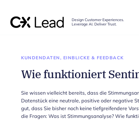
The CX Lead
Design Customer Experiences.
Leverage AI. Deliver Trust.
Skip to main content
KUNDENDATEN, EINBLICKE & FEEDBACK
Wie funktioniert Sent
Sie wissen vielleicht bereits, dass die Stimmungsan
Datenstück eine neutrale, positive oder negative S
gut, dass Sie bisher noch keine tiefgreifendere Vor
die Fragen: Was ist Stimmungsanalyse? Wie funkt