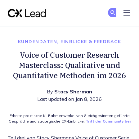
The CX Lead
Co
Co
Skip to main content
KUNDENDATEN, EINBLICKE & FEEDBACK
Voice of Customer Research
Masterclass: Qualitative und
Quantitative Methoden im 2026
By
Stacy Sherman
Last updated on Jan 8, 2026
Erhalte praktische KI-Rahmenwerke, von Gleichgesinnten geführte
Gespräche und strategische CX-Einblicke.
Tritt der Community bei
Teil drei von Stacy Shermans Voice of Customer Serie