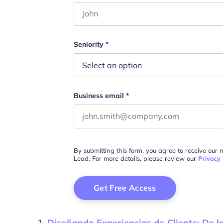
First name
Este campo es un campo de validació
Seniority
*
Business email
*
By submitting this form, you agree to receive our 
Lead. For more details, please review our
Privacy 