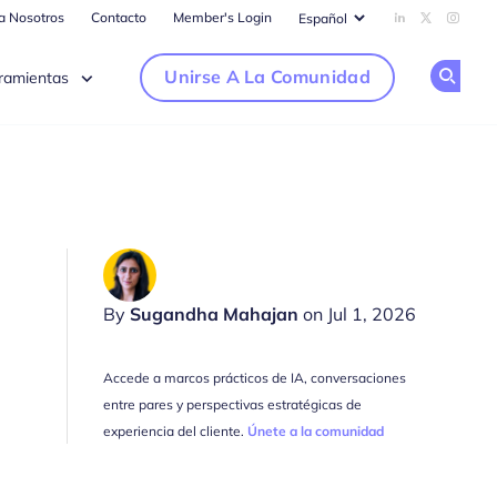
ra Nosotros
Contacto
Member's Login
Add us on Li
Follow us
Follow
Unirse A La Comunidad
ramientas
Op
By
Sugandha Mahajan
on Jul 1, 2026
Accede a marcos prácticos de IA, conversaciones
entre pares y perspectivas estratégicas de
experiencia del cliente.
Únete a la comunidad