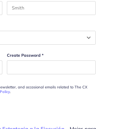
Last name
n y debe quedar sin cambios.
Create Password
*
newsletter, and occasional emails related to The CX
Policy
.