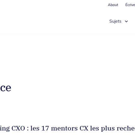
About
Écriv
Sujets
nce
hing CXO : les 17 mentors CX les plus rech