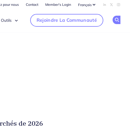
ez pour nous
Contact
Member's Login
Add us on Li
Follow us
Follow
Rejoindre La Communauté
Outils
Op
erchés de 2026