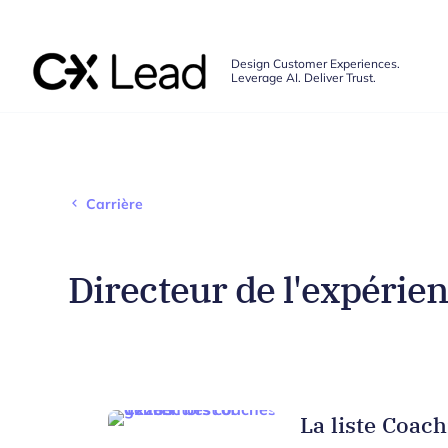
The CX Lead
Design Customer Experiences.
Leverage AI. Deliver Trust.
Skip to main content
Carrière
Directeur de l'expérie
La liste Coac