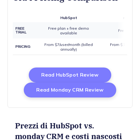
HubSpot
monday
FREE
Free plan + free demo
Free trial a
TRIAL
available
From $7/user/month (billed
From $12/user/mo
PRICING
annually)
annuall
Opens New Wi
Read HubSpot Review
Opens New W
Read Monday CRM Review
Prezzi di HubSpot vs.
monday CRM e costi nascosti