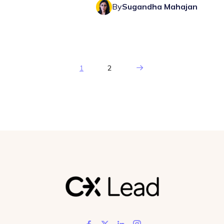
By
Sugandha Mahajan
Next Page
1
2