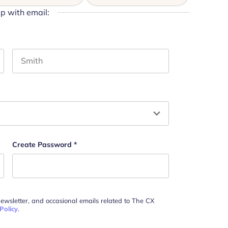
up with email:
Last name
and should be left unchanged.
Create Password
*
newsletter, and occasional emails related to The CX
Policy
.