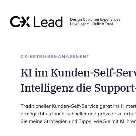
The CX Lead
Design Customer Experiences.
Leverage AI. Deliver Trust.
Skip to main content
CX-BETRIEBSMANAGEMENT
KI im Kunden-Self-Serv
Intelligenz die Support
Traditioneller Kunden-Self-Service gerät ins Hinter
ermöglicht es Ihnen, schneller und präziser zu arbe
Sie meine Strategien und Tipps, wie Sie mit KI Ihr