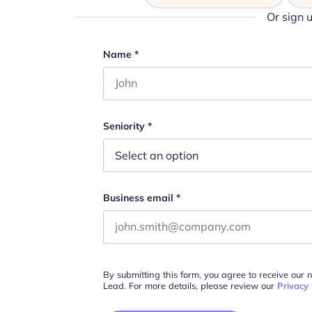
Or sign 
Name
Name
*
First name
This field is for validation purposes 
Seniority
*
Business email
*
By submitting this form, you agree to receive our 
Lead. For more details, please review our
Privacy 