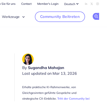
 Sie für uns
Contact
Member's Login
Add us on Li
Follow us
Follow
Community Beitreten
Werkzeuge
Op
By
Sugandha Mahajan
Last updated on Mar 13, 2026
Erhalte praktische KI-Rahmenwerke, von
Gleichgesinnten geführte Gespräche und
strategische CX-Einblicke.
Tritt der Community bei