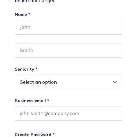
be left unchanged.
Name
*
First name
Last name
Seniority
*
Business email
*
Create Password
*