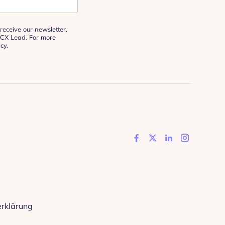
receive our newsletter,
 CX Lead. For more
icy
.
Like us on Face
Follow us on 
Add us on 
Follow 
rklärung