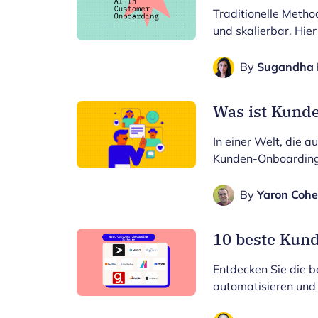
Traditionelle Metho
und skalierbar. Hie
By
Sugandha 
Was ist Kund
In einer Welt, die 
Kunden-Onboarding
By
Yaron Coh
10 beste Kun
Entdecken Sie die 
automatisieren und