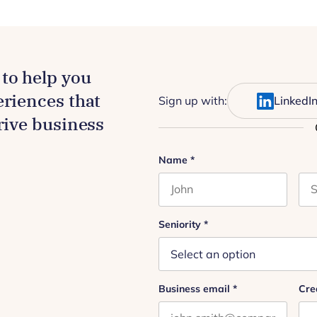
to help you
eriences that
Sign up with:
LinkedI
drive business
Name
Name
*
First name
Las
This field is for validation
Seniority
*
Business email
*
Cre