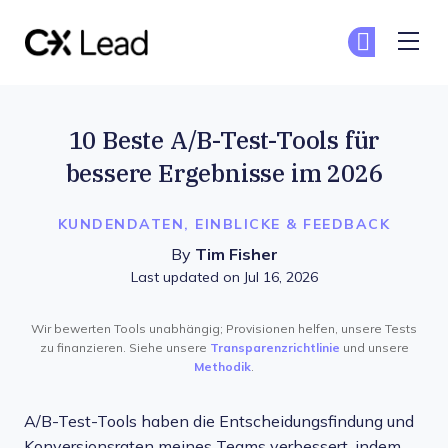
The CX Lead
Co
Co
Skip to main content
10 Beste A/B-Test-Tools für
bessere Ergebnisse im 2026
KUNDENDATEN, EINBLICKE & FEEDBACK
By
Tim Fisher
Last updated on Jul 16, 2026
Wir bewerten Tools unabhängig; Provisionen helfen, unsere Tests
zu finanzieren. Siehe unsere
Transparenzrichtlinie
und unsere
Methodik
.
A/B-Test-Tools haben die Entscheidungsfindung und
Konversionsraten meines Teams verbessert, indem