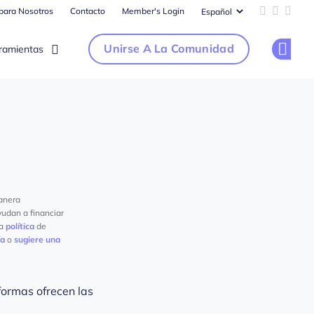
 para Nosotros
Contacto
Member's Login
Add us on 
Follow u
Follo
Unirse A La Comunidad
ramientas
Op
anera
yudan a financiar
ra
política
de
ía
o
sugiere una
ormas ofrecen las