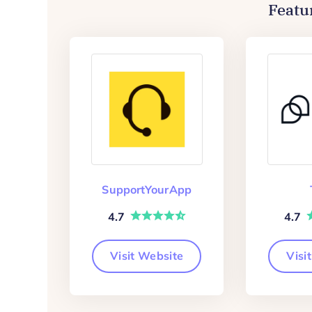
Featu
SupportYourApp
4.7
4.7
Visit Website
Visi