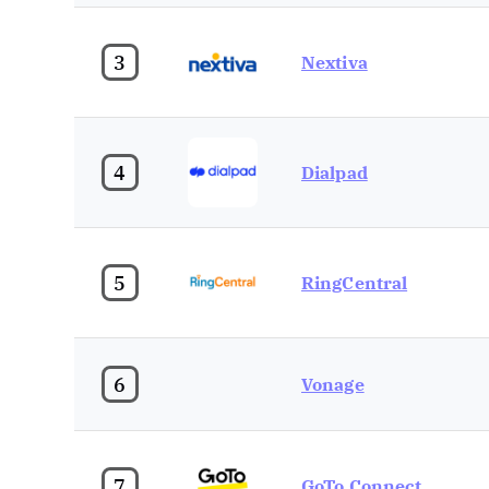
3
Nextiva
4
Dialpad
5
RingCentral
6
Vonage
7
GoTo Connect