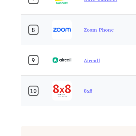
8
Zoom Phone
9
Aircall
10
8x8