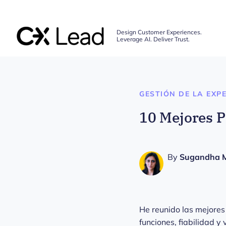
The CX Lead
Design Customer Experiences.
Leverage AI. Deliver Trust.
Skip to main content
GESTIÓN DE LA EXPE
10 Mejores 
By
Sugandha 
He reunido las mejore
funciones, fiabilidad y