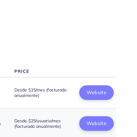
8x8
Otros Programas de VoIP
Reseñas Relacionadas
Criterios de Selección
Cómo Elegir un Programa de VoIP
¿Qué Es un Programa de VoIP?
Características
Beneficios
Costos y Precios
Preguntas Frecuentes
PRICE
Desde $15/mes (facturado
Website
anualmente)
Desde $25/usuario/mes
Website
s
(facturado anualmente)