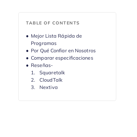
TABLE OF CONTENTS
Mejor Lista Rápida de
Programas
Por Qué Confiar en Nosotros
Comparar especificaciones
Reseñas-
Squaretalk
CloudTalk
Nextiva
Dialpad
RingCentral
Vonage
GoTo Connect
Zoom Phone
Aircall