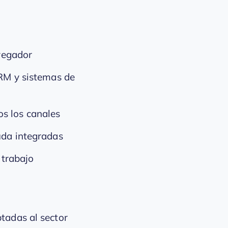
vegador
RM y sistemas de
os los canales
uda integradas
 trabajo
tadas al sector