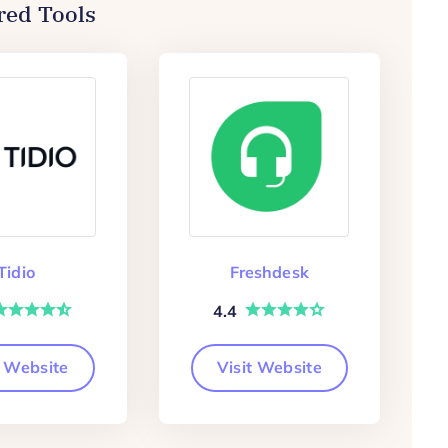
red Tools
Tidio
Freshdesk
4.4
t Website
Visit Website