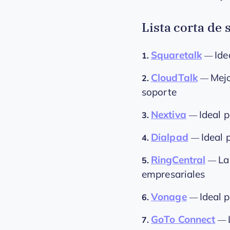
Lista corta de
Squaretalk
Ide
1.
—
CloudTalk
Mejo
2.
—
soporte
Nextiva
Ideal p
3.
—
Dialpad
Ideal
4.
—
RingCentral
La
5.
—
empresariales
Vonage
Ideal 
6.
—
GoTo Connect
7.
—