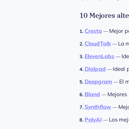
10 Mejores alte
Cresta
Mejor p
1.
—
CloudTalk
La m
2.
—
ElevenLabs
Id
3.
—
Dialpad
Ideal 
4.
—
Deepgram
El 
5.
—
Bland
Mejores 
6.
—
Synthflow
Mejo
7.
—
PolyAI
Los mej
8.
—