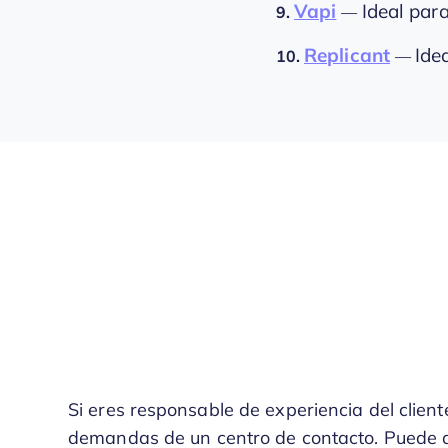
Vapi
Ideal par
9.
—
Replicant
Ide
10.
—
Si eres responsable de experiencia del clien
demandas de un centro de contacto. Puede q