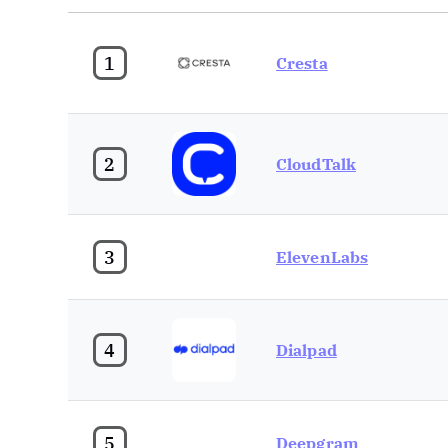
1
Cresta
2
CloudTalk
3
ElevenLabs
4
Dialpad
5
Deepgram