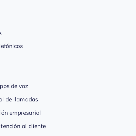
A
lefónicos
apps de voz
ol de llamadas
ión empresarial
ención al cliente