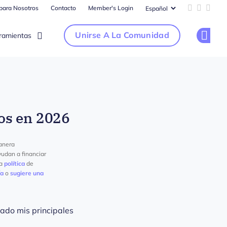
 para Nosotros
Contacto
Member's Login
Add us on 
Follow u
Follo
Unirse A La Comunidad
ramientas
Op
dos en 2026
anera
yudan a financiar
ra
política
de
ía
o
sugiere una
ado mis principales