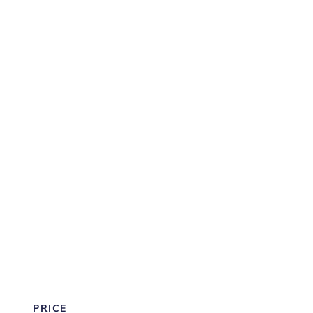
de Retell AI?
Características Clave de Retell
AI
¿Qué Sigue:
PRICE