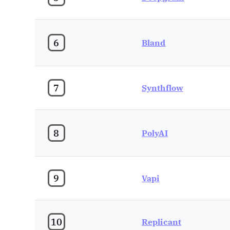
6
Bland
7
Synthflow
8
PolyAI
9
Vapi
10
Replicant