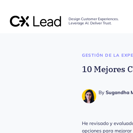
The CX Lead
Design Customer Experiences.
Leverage AI. Deliver Trust.
Skip to main content
GESTIÓN DE LA EXPE
10 Mejores C
By
Sugandha 
He revisado y evaluado
opciones para mejorar l