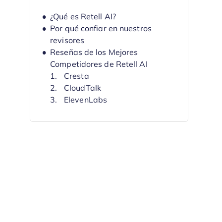
¿Qué es Retell AI?
Por qué confiar en nuestros
revisores
Reseñas de los Mejores
Competidores de Retell AI
Cresta
CloudTalk
ElevenLabs
Dialpad
Deepgram
Bland
Synthflow
PolyAI
Vapi
Replicant
Criterios para Seleccionar
Competidores de Retell AI
¿Por qué buscar un competidor