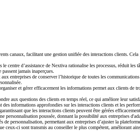
nts canaux, facilitant une gestion unifiée des interactions clients. Cela 
le centre d’assistance de Nextiva rationalise les processus, réduit les tâch
ne passent jamais inaperçues.
 aux entreprises de conserver l’historique de toutes les communications c
sonnalisée.
rganiser et gérer efficacement les informations permet aux clients de tr
dre aux questions des clients en temps réel, ce qui améliore leur satisfac
t des informations approfondies sur les interactions clients et les perform
arantissant que les interactions clients peuvent être gérées efficaceme
e personnalisation poussée, donnant la possibilité aux entreprises d'adap
 de personnalisation, permettant aux entreprises d’ajuster la plateforme
 ceux-ci sont transmis au conseiller le plus compétent, améliorant ainsi l