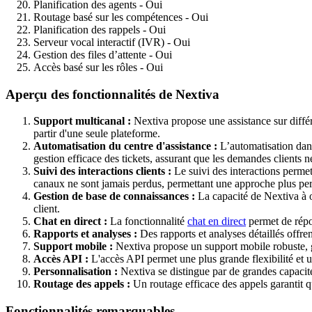
Planification des agents - Oui
Routage basé sur les compétences - Oui
Planification des rappels - Oui
Serveur vocal interactif (IVR) - Oui
Gestion des files d’attente - Oui
Accès basé sur les rôles - Oui
Aperçu des fonctionnalités de Nextiva
Support multicanal :
Nextiva propose une assistance sur différe
partir d'une seule plateforme.
Automatisation du centre d'assistance :
L’automatisation dans 
gestion efficace des tickets, assurant que les demandes clients 
Suivi des interactions clients :
Le suivi des interactions permet
canaux ne sont jamais perdus, permettant une approche plus per
Gestion de base de connaissances :
La capacité de Nextiva à o
client.
Chat en direct :
La fonctionnalité
chat en direct
permet de répon
Rapports et analyses :
Des rapports et analyses détaillés offren
Support mobile :
Nextiva propose un support mobile robuste, g
Accès API :
L'accès API permet une plus grande flexibilité et un
Personnalisation :
Nextiva se distingue par de grandes capacités
Routage des appels :
Un routage efficace des appels garantit que
Fonctionnalités remarquables