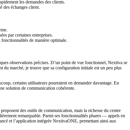
rapidement les demandes des clients.
té des échanges client.
orme.
sées par certaines entreprises.
s fonctionnalités de manière optimale.
ques observations précises. D’un point de vue fonctionnel, Nextiva se
t du marché, je trouve que sa configuration initiale est un peu plus
eaucoup, certains utilisateurs pourraient en demander davantage. En
t une solution de communication cohérente.
 proposent des outils de communication, mais la richesse du centre
culièrement remarquable. Parmi ses fonctionnalités phares — appels en
vancé et l’application intégrée NextivaONE, permettant ainsi aux