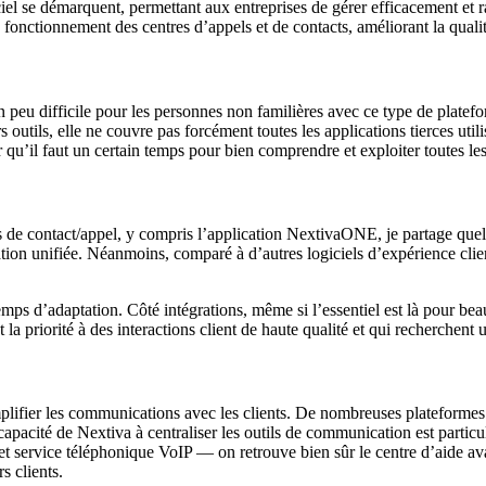
iel se démarquent, permettant aux entreprises de gérer efficacement et 
n fonctionnement des centres d’appels et de contacts, améliorant la quali
un peu difficile pour les personnes non familières avec ce type de platef
 outils, elle ne couvre pas forcément toutes les applications tierces utili
r qu’il faut un certain temps pour bien comprendre et exploiter toutes le
s de contact/appel, y compris l’application NextivaONE, je partage quel
ion unifiée. Néanmoins, comparé à d’autres logiciels d’expérience clien
temps d’adaptation. Côté intégrations, même si l’essentiel est là pour b
 la priorité à des interactions client de haute qualité et qui recherchen
mplifier les communications avec les clients. De nombreuses plateformes
capacité de Nextiva à centraliser les outils de communication est parti
 et service téléphonique VoIP — on retrouve bien sûr le centre d’aide a
s clients.