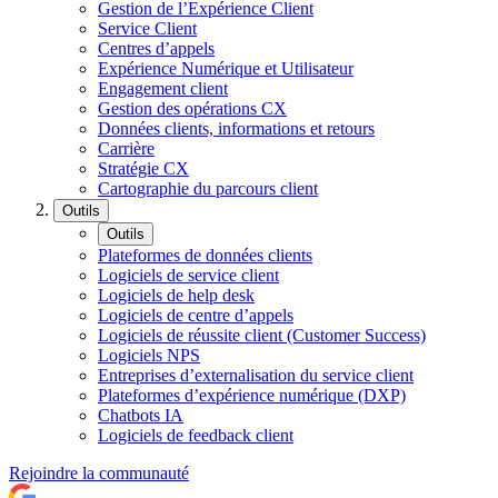
Gestion de l’Expérience Client
Service Client
Centres d’appels
Expérience Numérique et Utilisateur
Engagement client
Gestion des opérations CX
Données clients, informations et retours
Carrière
Stratégie CX
Cartographie du parcours client
Outils
Outils
Plateformes de données clients
Logiciels de service client
Logiciels de help desk
Logiciels de centre d’appels
Logiciels de réussite client (Customer Success)
Logiciels NPS
Entreprises d’externalisation du service client
Plateformes d’expérience numérique (DXP)
Chatbots IA
Logiciels de feedback client
Rejoindre la communauté